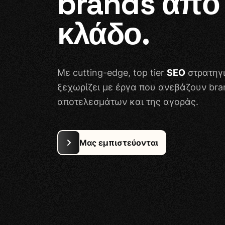
brands από
Περιλαμβάνει
κλάδο.
Έως 25 σελίδες
Custom σχεδιασμός
Mobile-first εμπειρία
Με cutting-edge, top tier
SEO
στρατηγι
Στήσιμο ταχύτητας & SEO
ξεχωρίζει με έργα που ανεβάζουν br
fundamentals
αποτελεσμάτων και της αγοράς.
Blog, φόρμες, βασικές λειτουργίες
Εκπαίδευση διαχείρισης
Υποστήριξη