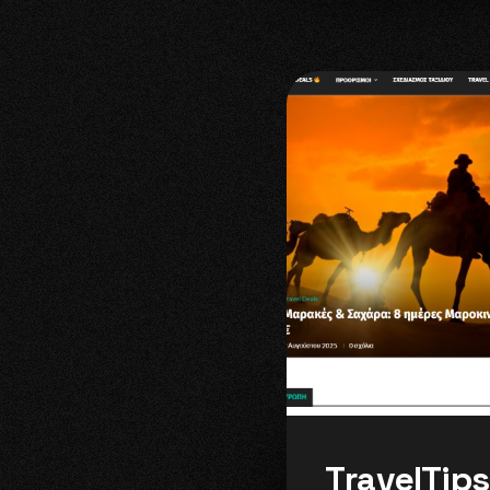
ngine Marketing (SEM)
E-Shop Διαχείριση
Web Host
T
r
a
v
e
l
T
i
p
s