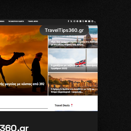
ing
Web Design
SEO
Social Media Marketing
TravelTips360.gr
3
6
0
.
g
r