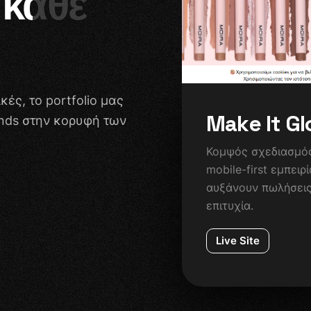
 κάθε
Περιλαμβάνει
Π
Έως 500 προϊόντα
Custom UX & UI
Διασύνδεση πληρωμών
κές, το portfolio μας
Βασικές αυτοματοποιήσεις (emails,
M
a
k
e
I
t
G
l
ands στην κορυφή των
cart recovery)
SEO optimized product templates
Κομψός σχεδιασμός
Προηγμένο performance optimization
mobile-first εμπειρ
Άμεση Υποστήριξη
αυξάνουν πωλήσεις
επιτυχία.
Live Site
Σε όλα τα πακέτα προσφέρουμε