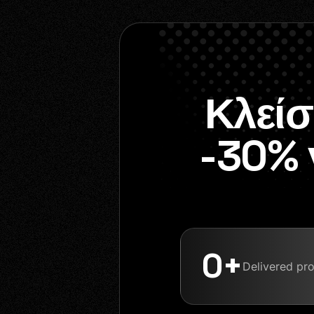
Κλεί
-30% 
0
+
Κόστος
Delivered pro