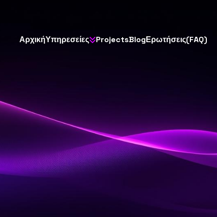
Α
ρ
χ
ι
κ
ή
Υ
π
η
ρ
ε
σ
ε
ί
ε
ς
P
r
o
j
e
c
t
s
B
l
o
g
Ε
ρ
ω
τ
ή
σ
ε
ι
ς
(
F
A
Q
)