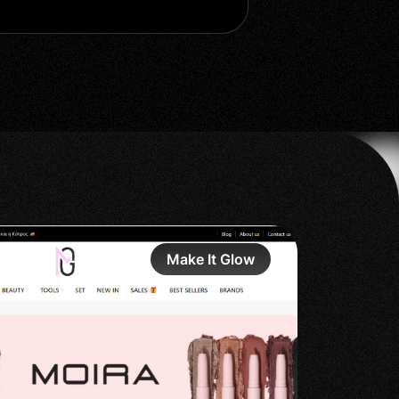
 συμπεριλαμβάνουν ΦΠA)
Advanced Projects
€ από 2300
/-30% BLack Friday Deal
Make It Glow
ια επιχειρήσεις με απαιτήσεις,
σύνθετες λειτουργίες και ανάπτυξη.
Πάρτε Προσφορά