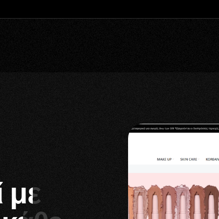
ών -30%
αναγραφόμενες τιμές δεν
Basic E-Commerce
€ από 1200
/-30% BLack Friday Deal
ς
Για καταστήματα που χρειάζονται
Γ
ταχύτητα και σωστό conversion design.
 με
Πάρτε Προσφορά