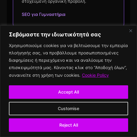
στοχευμένη οργανική προβολή.
SEO για Γυμναστήρια
Σεβόμαστε την ιδιωτικότητά σας
Χρησιμοποιούμε cookies για να βελτιώσουμε την εμπειρία
SEO για Σχολές Οδηγών
πλοήγησής σας, να προβάλλουμε προσωποποιημένες
Αύξηση αιτήσεων μαθητών και ισχυρή τοπική
διαφημίσεις ή περιεχόμενο και να αναλύουμε την
παρουσία στις αναζητήσεις.
επισκεψιμότητά μας. Κάνοντας κλικ στο “Αποδοχή όλων”,
συναινείτε στη χρήση των cookies.
Cookie Policy
SEO για Σχολές Οδηγών
Accept All
Customise
SEO για SPA
Περισσότερα ραντεβού και ισχυρή τοπική
Reject All
παρουσία για spa & wellness χώρους.