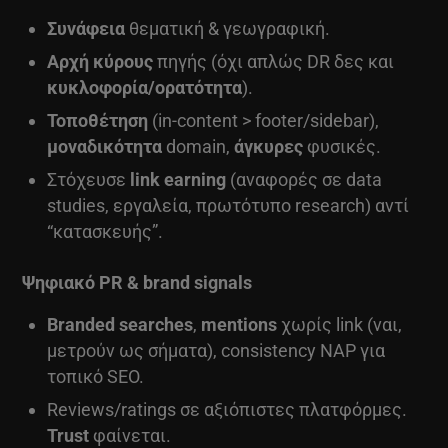
Συνάφεια
θεματική & γεωγραφική.
Αρχή κύρους
πηγής (όχι απλώς DR δες και
κυκλοφορία/ορατότητα
).
Τοποθέτηση
(in-content > footer/sidebar),
μοναδικότητα
domain,
άγκυρες
φυσικές.
Στόχευσε
link earning
(αναφορές σε data
studies, εργαλεία, πρωτότυπο research) αντί
“κατασκευής”.
Ψηφιακό PR & brand signals
Branded searches
,
mentions
χωρίς link (ναι,
μετρούν ως σήματα), consistency NAP για
τοπικό SEO.
Reviews/ratings σε αξιόπιστες πλατφόρμες.
Trust
φαίνεται.