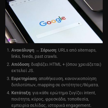
Ανακάλυψη → Σάρωση
: URLs από sitemaps,
links, feeds, past crawls.
Απόδοση
: διαβάζει HTML + (όπου χρειάζεται)
εκτελεί JS.
Ευρετηρίαση
: αποθήκευση, κανονικοποίηση
διπλοτύπων, mapping σε οντότητες/θέματα.
Κατάταξη
: για κάθε ερώτημα ζυγίζει intent,
ποιότητα, κύρος, φρεσκάδα, τοποθεσία,
εμπειρία σελίδας, ιστορικά engagement.