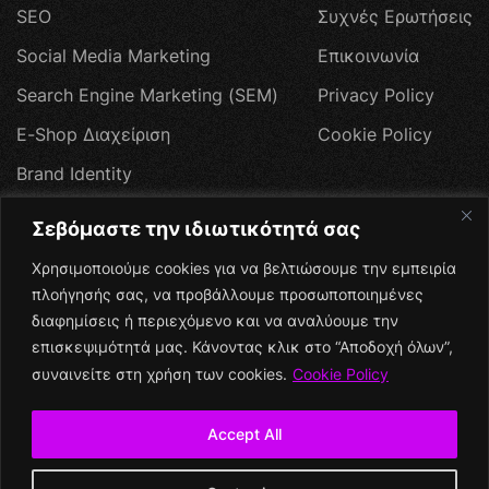
S
E
O
Σ
υ
χ
ν
έ
ς
Ε
ρ
ω
τ
ή
σ
ε
ι
ς
S
o
c
i
a
l
M
e
d
i
a
M
a
r
k
e
t
i
n
g
Ε
π
ι
κ
ο
ι
ν
ω
ν
ί
α
S
e
a
r
c
h
E
n
g
i
n
e
M
a
r
k
e
t
i
n
g
(
S
E
M
)
P
r
i
v
a
c
y
P
o
l
i
c
y
E
-
S
h
o
p
Δ
ι
α
χ
ε
ί
ρ
ι
σ
η
C
o
o
k
i
e
P
o
l
i
c
y
B
r
a
n
d
I
d
e
n
t
i
t
y
W
e
b
H
o
s
t
i
n
g
Σεβόμαστε την ιδιωτικότητά σας
Π
ρ
ο
σ
φ
ο
ρ
έ
ς
Χρησιμοποιούμε cookies για να βελτιώσουμε την εμπειρία
Social Media
πλοήγησής σας, να προβάλλουμε προσωποποιημένες
διαφημίσεις ή περιεχόμενο και να αναλύουμε την
επισκεψιμότητά μας. Κάνοντας κλικ στο “Αποδοχή όλων”,
συναινείτε στη χρήση των cookies.
Cookie Policy
Accept All
+