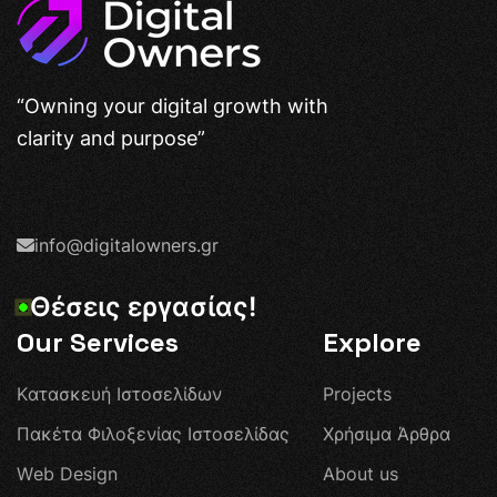
“Owning your digital growth with
clarity and purpose”
info@digitalowners.gr
Θ
έ
σ
ε
ι
ς
ε
ρ
γ
α
σ
ί
α
ς
!
Our Services
Explore
Κ
α
τ
α
σ
κ
ε
υ
ή
Ι
σ
τ
ο
σ
ε
λ
ί
δ
ω
ν
P
r
o
j
e
c
t
s
Π
α
κ
έ
τ
α
Φ
ι
λ
ο
ξ
ε
ν
ί
α
ς
Ι
σ
τ
ο
σ
ε
λ
ί
δ
α
ς
Χ
ρ
ή
σ
ι
μ
α
Ά
ρ
θ
ρ
α
W
e
b
D
e
s
i
g
n
A
b
o
u
t
u
s