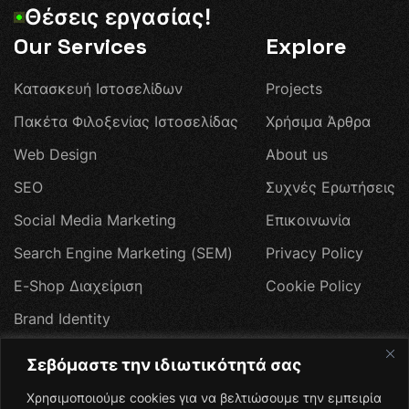
Θ
έ
σ
ε
ι
ς
ε
ρ
γ
α
σ
ί
α
ς
!
Our Services
Explore
Κ
α
τ
α
σ
κ
ε
υ
ή
Ι
σ
τ
ο
σ
ε
λ
ί
δ
ω
ν
P
r
o
j
e
c
t
s
Π
α
κ
έ
τ
α
Φ
ι
λ
ο
ξ
ε
ν
ί
α
ς
Ι
σ
τ
ο
σ
ε
λ
ί
δ
α
ς
Χ
ρ
ή
σ
ι
μ
α
Ά
ρ
θ
ρ
α
W
e
b
D
e
s
i
g
n
A
b
o
u
t
u
s
S
E
O
Σ
υ
χ
ν
έ
ς
Ε
ρ
ω
τ
ή
σ
ε
ι
ς
S
o
c
i
a
l
M
e
d
i
a
M
a
r
k
e
t
i
n
g
Ε
π
ι
κ
ο
ι
ν
ω
ν
ί
α
S
e
a
r
c
h
E
n
g
i
n
e
M
a
r
k
e
t
i
n
g
(
S
E
M
)
P
r
i
v
a
c
y
P
o
l
i
c
y
E
-
S
h
o
p
Δ
ι
α
χ
ε
ί
ρ
ι
σ
η
C
o
o
k
i
e
P
o
l
i
c
y
B
r
a
n
d
I
d
e
n
t
i
t
y
W
e
b
H
o
s
t
i
n
g
Σεβόμαστε την ιδιωτικότητά σας
Π
ρ
ο
σ
φ
ο
ρ
έ
ς
Χρησιμοποιούμε cookies για να βελτιώσουμε την εμπειρία