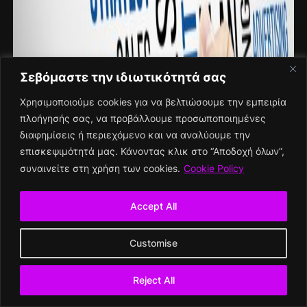
Σεβόμαστε την ιδιωτικότητά σας
Χρησιμοποιούμε cookies για να βελτιώσουμε την εμπειρία
πλοήγησής σας, να προβάλλουμε προσωποποιημένες
διαφημίσεις ή περιεχόμενο και να αναλύουμε την
επισκεψιμότητά μας. Κάνοντας κλικ στο “Αποδοχή όλων”,
συναινείτε στη χρήση των cookies.
Cookie Policy
9 Φεβρουαρίου, 2026
Accept All
Η στροφή στο First-Party Data: Το
τέλος των εύκολων ads
Customise
Για χρόνια το digital marketing
Reject All
βασιζόταν σε εύκολη στόχευση.