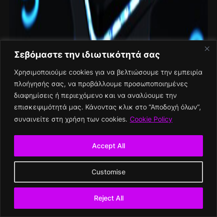
Σεβόμαστε την ιδιωτικότητά σας
Χρησιμοποιούμε cookies για να βελτιώσουμε την εμπειρία
πλοήγησής σας, να προβάλλουμε προσωποποιημένες
διαφημίσεις ή περιεχόμενο και να αναλύουμε την
επισκεψιμότητά μας. Κάνοντας κλικ στο “Αποδοχή όλων”,
συναινείτε στη χρήση των cookies.
Cookie Policy
Accept All
31 Δεκεμβρίου, 2025
Customise
SEO για Επιχειρήσεις το 2026:
Reject All
Στρατηγική, Τακτικές και
Πραγματικά Αποτελέσματα