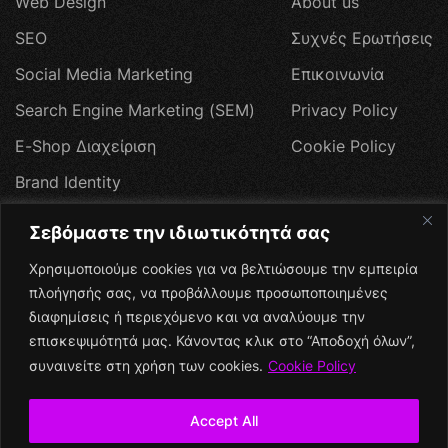
W
e
b
D
e
s
i
g
n
A
b
o
u
t
u
s
S
E
O
Σ
υ
χ
ν
έ
ς
Ε
ρ
ω
τ
ή
σ
ε
ι
ς
S
o
c
i
a
l
M
e
d
i
a
M
a
r
k
e
t
i
n
g
Ε
π
ι
κ
ο
ι
ν
ω
ν
ί
α
S
e
a
r
c
h
E
n
g
i
n
e
M
a
r
k
e
t
i
n
g
(
S
E
M
)
P
r
i
v
a
c
y
P
o
l
i
c
y
E
-
S
h
o
p
Δ
ι
α
χ
ε
ί
ρ
ι
σ
η
C
o
o
k
i
e
P
o
l
i
c
y
B
r
a
n
d
I
d
e
n
t
i
t
y
W
e
b
H
o
s
t
i
n
g
Σεβόμαστε την ιδιωτικότητά σας
Π
ρ
ο
σ
φ
ο
ρ
έ
ς
Χρησιμοποιούμε cookies για να βελτιώσουμε την εμπειρία
Social Media
πλοήγησής σας, να προβάλλουμε προσωποποιημένες
διαφημίσεις ή περιεχόμενο και να αναλύουμε την
επισκεψιμότητά μας. Κάνοντας κλικ στο “Αποδοχή όλων”,
συναινείτε στη χρήση των cookies.
Cookie Policy
Accept All
+