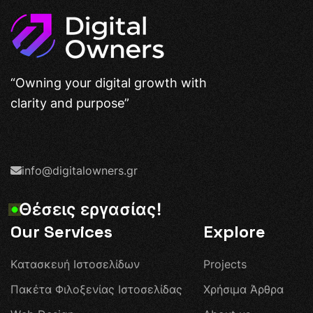
“Owning your digital growth with
clarity and purpose”
info@digitalowners.gr
Θ
έ
σ
ε
ι
ς
ε
ρ
γ
α
σ
ί
α
ς
!
Our Services
Explore
Κ
α
τ
α
σ
κ
ε
υ
ή
Ι
σ
τ
ο
σ
ε
λ
ί
δ
ω
ν
P
r
o
j
e
c
t
s
Π
α
κ
έ
τ
α
Φ
ι
λ
ο
ξ
ε
ν
ί
α
ς
Ι
σ
τ
ο
σ
ε
λ
ί
δ
α
ς
Χ
ρ
ή
σ
ι
μ
α
Ά
ρ
θ
ρ
α