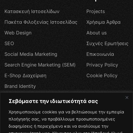
Κ
α
τ
α
σ
κ
ε
υ
ή
Ι
σ
τ
ο
σ
ε
λ
ί
δ
ω
ν
P
r
o
j
e
c
t
s
Π
α
κ
έ
τ
α
Φ
ι
λ
ο
ξ
ε
ν
ί
α
ς
Ι
σ
τ
ο
σ
ε
λ
ί
δ
α
ς
Χ
ρ
ή
σ
ι
μ
α
Ά
ρ
θ
ρ
α
W
e
b
D
e
s
i
g
n
A
b
o
u
t
u
s
S
E
O
Σ
υ
χ
ν
έ
ς
Ε
ρ
ω
τ
ή
σ
ε
ι
ς
S
o
c
i
a
l
M
e
d
i
a
M
a
r
k
e
t
i
n
g
Ε
π
ι
κ
ο
ι
ν
ω
ν
ί
α
S
e
a
r
c
h
E
n
g
i
n
e
M
a
r
k
e
t
i
n
g
(
S
E
M
)
P
r
i
v
a
c
y
P
o
l
i
c
y
E
-
S
h
o
p
Δ
ι
α
χ
ε
ί
ρ
ι
σ
η
C
o
o
k
i
e
P
o
l
i
c
y
B
r
a
n
d
I
d
e
n
t
i
t
y
W
e
b
H
o
s
t
i
n
g
Σεβόμαστε την ιδιωτικότητά σας
Π
ρ
ο
σ
φ
ο
ρ
έ
ς
Χρησιμοποιούμε cookies για να βελτιώσουμε την εμπειρία
Social Media
πλοήγησής σας, να προβάλλουμε προσωποποιημένες
διαφημίσεις ή περιεχόμενο και να αναλύουμε την