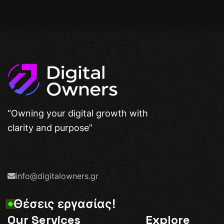
“Owning your digital growth with
clarity and purpose”
info@digitalowners.gr
Θ
έ
σ
ε
ι
ς
ε
ρ
γ
α
σ
ί
α
ς
!
Our Services
Explore