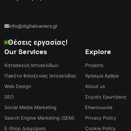
info@digitalowners.gr
Θ
έ
σ
ε
ι
ς
ε
ρ
γ
α
σ
ί
α
ς
!
Our Services
Explore
Κ
α
τ
α
σ
κ
ε
υ
ή
Ι
σ
τ
ο
σ
ε
λ
ί
δ
ω
ν
P
r
o
j
e
c
t
s
Π
α
κ
έ
τ
α
Φ
ι
λ
ο
ξ
ε
ν
ί
α
ς
Ι
σ
τ
ο
σ
ε
λ
ί
δ
α
ς
Χ
ρ
ή
σ
ι
μ
α
Ά
ρ
θ
ρ
α
W
e
b
D
e
s
i
g
n
A
b
o
u
t
u
s
S
E
O
Σ
υ
χ
ν
έ
ς
Ε
ρ
ω
τ
ή
σ
ε
ι
ς
S
o
c
i
a
l
M
e
d
i
a
M
a
r
k
e
t
i
n
g
Ε
π
ι
κ
ο
ι
ν
ω
ν
ί
α
S
e
a
r
c
h
E
n
g
i
n
e
M
a
r
k
e
t
i
n
g
(
S
E
M
)
P
r
i
v
a
c
y
P
o
l
i
c
y
E
-
S
h
o
p
Δ
ι
α
χ
ε
ί
ρ
ι
σ
η
C
o
o
k
i
e
P
o
l
i
c
y