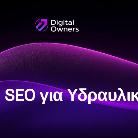
SEO για Υδραυλι