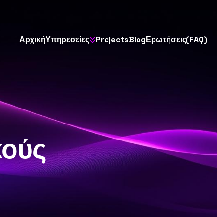
Α
ρ
χ
ι
κ
ή
Υ
π
η
ρ
ε
σ
ε
ί
ε
ς
P
r
o
j
e
c
t
s
B
l
o
g
Ε
ρ
ω
τ
ή
σ
ε
ι
ς
(
F
A
Q
)
κούς