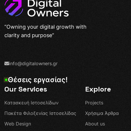
“Owning your digital growth with
clarity and purpose”
info@digitalowners.gr
Θ
έ
σ
ε
ι
ς
ε
ρ
γ
α
σ
ί
α
ς
!
Our Services
Explore
Κ
α
τ
α
σ
κ
ε
υ
ή
Ι
σ
τ
ο
σ
ε
λ
ί
δ
ω
ν
P
r
o
j
e
c
t
s
Π
α
κ
έ
τ
α
Φ
ι
λ
ο
ξ
ε
ν
ί
α
ς
Ι
σ
τ
ο
σ
ε
λ
ί
δ
α
ς
Χ
ρ
ή
σ
ι
μ
α
Ά
ρ
θ
ρ
α
W
e
b
D
e
s
i
g
n
A
b
o
u
t
u
s