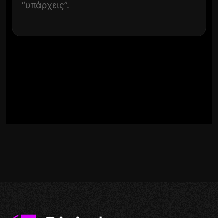
“υπάρχεις”.