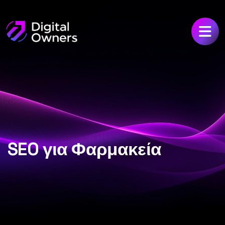
SEO για Φαρμακεία