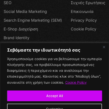
S
E
O
Σ
υ
χ
ν
έ
ς
Ε
ρ
ω
τ
ή
σ
ε
ι
ς
S
o
c
i
a
l
M
e
d
i
a
M
a
r
k
e
t
i
n
g
Ε
π
ι
κ
ο
ι
ν
ω
ν
ί
α
S
e
a
r
c
h
E
n
g
i
n
e
M
a
r
k
e
t
i
n
g
(
S
E
M
)
P
r
i
v
a
c
y
P
o
l
i
c
y
E
-
S
h
o
p
Δ
ι
α
χ
ε
ί
ρ
ι
σ
η
C
o
o
k
i
e
P
o
l
i
c
y
B
r
a
n
d
I
d
e
n
t
i
t
y
W
e
b
H
o
s
t
i
n
g
Σεβόμαστε την ιδιωτικότητά σας
Π
ρ
ο
σ
φ
ο
ρ
έ
ς
Χρησιμοποιούμε cookies για να βελτιώσουμε την εμπειρία
Social Media
πλοήγησής σας, να προβάλλουμε προσωποποιημένες
διαφημίσεις ή περιεχόμενο και να αναλύουμε την
επισκεψιμότητά μας. Κάνοντας κλικ στο “Αποδοχή όλων”,
συναινείτε στη χρήση των cookies.
Cookie Policy
Accept All
+
Customise