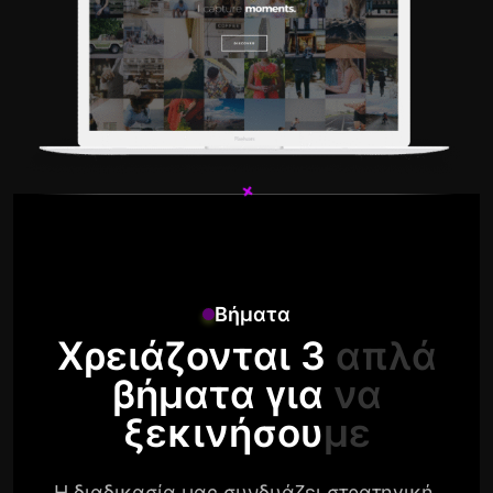
+
+
Βήματα
Χρειάζονται 3 απλά
βήματα για να
ξεκινήσουμε
Η διαδικασία μας συνδυάζει στρατηγική,