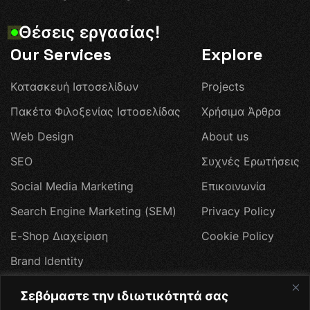
Θ
έ
σ
ε
ι
ς
ε
ρ
γ
α
σ
ί
α
ς
!
Our Services
Explore
Κ
α
τ
α
σ
κ
ε
υ
ή
Ι
σ
τ
ο
σ
ε
λ
ί
δ
ω
ν
P
r
o
j
e
c
t
s
Π
α
κ
έ
τ
α
Φ
ι
λ
ο
ξ
ε
ν
ί
α
ς
Ι
σ
τ
ο
σ
ε
λ
ί
δ
α
ς
Χ
ρ
ή
σ
ι
μ
α
Ά
ρ
θ
ρ
α
W
e
b
D
e
s
i
g
n
A
b
o
u
t
u
s
S
E
O
Σ
υ
χ
ν
έ
ς
Ε
ρ
ω
τ
ή
σ
ε
ι
ς
S
o
c
i
a
l
M
e
d
i
a
M
a
r
k
e
t
i
n
g
Ε
π
ι
κ
ο
ι
ν
ω
ν
ί
α
S
e
a
r
c
h
E
n
g
i
n
e
M
a
r
k
e
t
i
n
g
(
S
E
M
)
P
r
i
v
a
c
y
P
o
l
i
c
y
E
-
S
h
o
p
Δ
ι
α
χ
ε
ί
ρ
ι
σ
η
C
o
o
k
i
e
P
o
l
i
c
y
B
r
a
n
d
I
d
e
n
t
i
t
y
W
e
b
H
o
s
t
i
n
g
Σεβόμαστε την ιδιωτικότητά σας