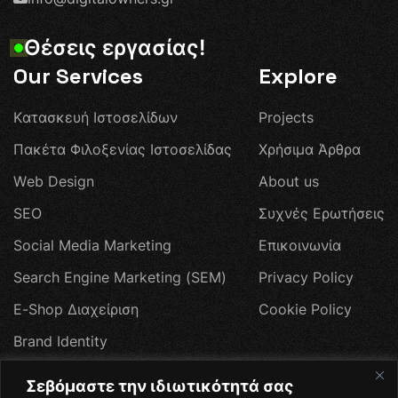
Θ
έ
σ
ε
ι
ς
ε
ρ
γ
α
σ
ί
α
ς
!
Our Services
Explore
Κ
α
τ
α
σ
κ
ε
υ
ή
Ι
σ
τ
ο
σ
ε
λ
ί
δ
ω
ν
P
r
o
j
e
c
t
s
Π
α
κ
έ
τ
α
Φ
ι
λ
ο
ξ
ε
ν
ί
α
ς
Ι
σ
τ
ο
σ
ε
λ
ί
δ
α
ς
Χ
ρ
ή
σ
ι
μ
α
Ά
ρ
θ
ρ
α
W
e
b
D
e
s
i
g
n
A
b
o
u
t
u
s
S
E
O
Σ
υ
χ
ν
έ
ς
Ε
ρ
ω
τ
ή
σ
ε
ι
ς
S
o
c
i
a
l
M
e
d
i
a
M
a
r
k
e
t
i
n
g
Ε
π
ι
κ
ο
ι
ν
ω
ν
ί
α
S
e
a
r
c
h
E
n
g
i
n
e
M
a
r
k
e
t
i
n
g
(
S
E
M
)
P
r
i
v
a
c
y
P
o
l
i
c
y
E
-
S
h
o
p
Δ
ι
α
χ
ε
ί
ρ
ι
σ
η
C
o
o
k
i
e
P
o
l
i
c
y
B
r
a
n
d
I
d
e
n
t
i
t
y
W
e
b
H
o
s
t
i
n
g
Σεβόμαστε την ιδιωτικότητά σας