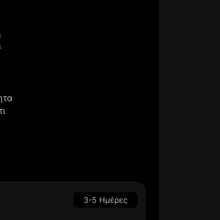
α
ητα
τι
3-5 Ημέρες