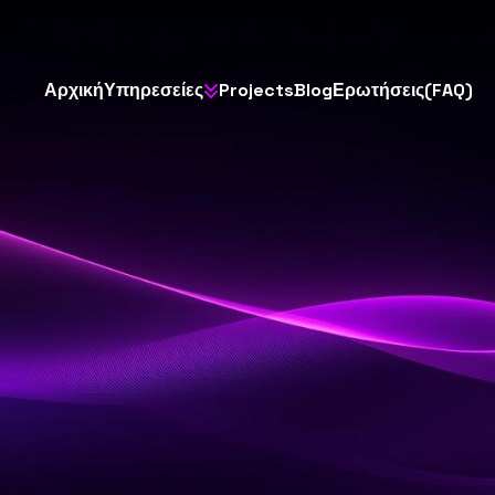
Α
ρ
χ
ι
κ
ή
Υ
π
η
ρ
ε
σ
ε
ί
ε
ς
P
r
o
j
e
c
t
s
B
l
o
g
Ε
ρ
ω
τ
ή
σ
ε
ι
ς
(
F
A
Q
)