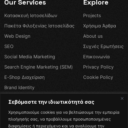
Our Services
Explore
Κ
α
τ
α
σ
κ
ε
υ
ή
Ι
σ
τ
ο
σ
ε
λ
ί
δ
ω
ν
P
r
o
j
e
c
t
s
Π
α
κ
έ
τ
α
Φ
ι
λ
ο
ξ
ε
ν
ί
α
ς
Ι
σ
τ
ο
σ
ε
λ
ί
δ
α
ς
Χ
ρ
ή
σ
ι
μ
α
Ά
ρ
θ
ρ
α
W
e
b
D
e
s
i
g
n
A
b
o
u
t
u
s
S
E
O
Σ
υ
χ
ν
έ
ς
Ε
ρ
ω
τ
ή
σ
ε
ι
ς
S
o
c
i
a
l
M
e
d
i
a
M
a
r
k
e
t
i
n
g
Ε
π
ι
κ
ο
ι
ν
ω
ν
ί
α
S
e
a
r
c
h
E
n
g
i
n
e
M
a
r
k
e
t
i
n
g
(
S
E
M
)
P
r
i
v
a
c
y
P
o
l
i
c
y
E
-
S
h
o
p
Δ
ι
α
χ
ε
ί
ρ
ι
σ
η
C
o
o
k
i
e
P
o
l
i
c
y
B
r
a
n
d
I
d
e
n
t
i
t
y
W
e
b
H
o
s
t
i
n
g
Σεβόμαστε την ιδιωτικότητά σας
Π
ρ
ο
σ
φ
ο
ρ
έ
ς
Χρησιμοποιούμε cookies για να βελτιώσουμε την εμπειρία
Social Media
πλοήγησής σας, να προβάλλουμε προσωποποιημένες
διαφημίσεις ή περιεχόμενο και να αναλύουμε την