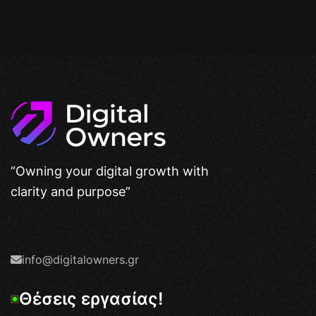
“Owning your digital growth with
clarity and purpose”
info@digitalowners.gr
Θ
έ
σ
ε
ι
ς
ε
ρ
γ
α
σ
ί
α
ς
!