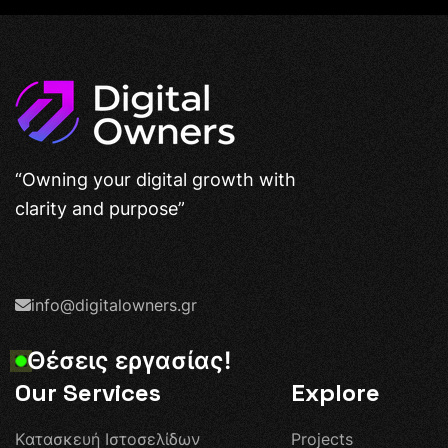
“Owning your digital growth with
clarity and purpose”
info@digitalowners.gr
Θ
έ
σ
ε
ι
ς
ε
ρ
γ
α
σ
ί
α
ς
!
Our Services
Explore
Κ
α
τ
α
σ
κ
ε
υ
ή
Ι
σ
τ
ο
σ
ε
λ
ί
δ
ω
ν
P
r
o
j
e
c
t
s