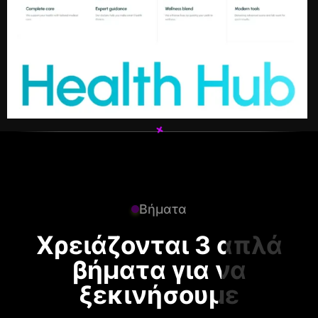
+
+
Βήματα
Χρειάζονται 3 απλά
βήματα για να
ξεκινήσουμε