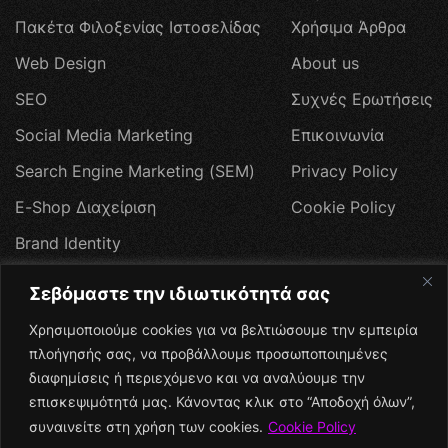
Π
α
κ
έ
τ
α
Φ
ι
λ
ο
ξ
ε
ν
ί
α
ς
Ι
σ
τ
ο
σ
ε
λ
ί
δ
α
ς
Χ
ρ
ή
σ
ι
μ
α
Ά
ρ
θ
ρ
α
W
e
b
D
e
s
i
g
n
A
b
o
u
t
u
s
S
E
O
Σ
υ
χ
ν
έ
ς
Ε
ρ
ω
τ
ή
σ
ε
ι
ς
S
o
c
i
a
l
M
e
d
i
a
M
a
r
k
e
t
i
n
g
Ε
π
ι
κ
ο
ι
ν
ω
ν
ί
α
S
e
a
r
c
h
E
n
g
i
n
e
M
a
r
k
e
t
i
n
g
(
S
E
M
)
P
r
i
v
a
c
y
P
o
l
i
c
y
E
-
S
h
o
p
Δ
ι
α
χ
ε
ί
ρ
ι
σ
η
C
o
o
k
i
e
P
o
l
i
c
y
B
r
a
n
d
I
d
e
n
t
i
t
y
W
e
b
H
o
s
t
i
n
g
Σεβόμαστε την ιδιωτικότητά σας
Π
ρ
ο
σ
φ
ο
ρ
έ
ς
Χρησιμοποιούμε cookies για να βελτιώσουμε την εμπειρία
Social Media
πλοήγησής σας, να προβάλλουμε προσωποποιημένες
διαφημίσεις ή περιεχόμενο και να αναλύουμε την
επισκεψιμότητά μας. Κάνοντας κλικ στο “Αποδοχή όλων”,
συναινείτε στη χρήση των cookies.
Cookie Policy