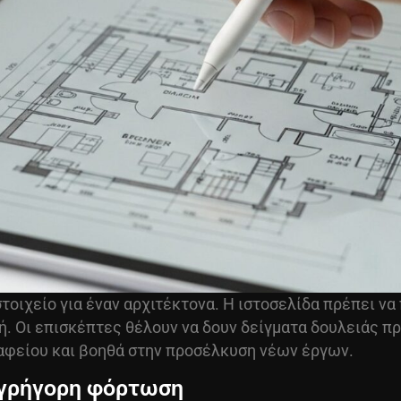
ό στοιχείο για έναν αρχιτέκτονα. Η ιστοσελίδα πρέπει 
. Οι επισκέπτες θέλουν να δουν δείγματα δουλειάς π
ραφείου και βοηθά στην προσέλκυση νέων έργων.
ι γρήγορη φόρτωση