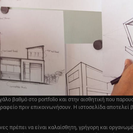
άλο βαθμό στο portfolio και στην αισθητική που παρου
ραφείο πριν επικοινωνήσουν. Η ιστοσελίδα αποτελεί 
νες πρέπει να είναι καλαίσθητη, γρήγορη και οργανωμέ