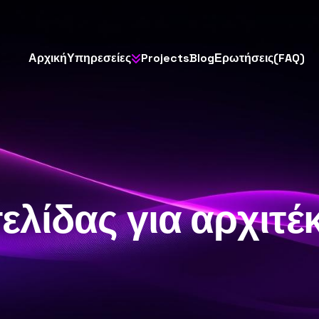
Α
ρ
χ
ι
κ
ή
Υ
π
η
ρ
ε
σ
ε
ί
ε
ς
P
r
o
j
e
c
t
s
B
l
o
g
Ε
ρ
ω
τ
ή
σ
ε
ι
ς
(
F
A
Q
)
λίδας για αρχιτέ