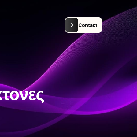
κτονες