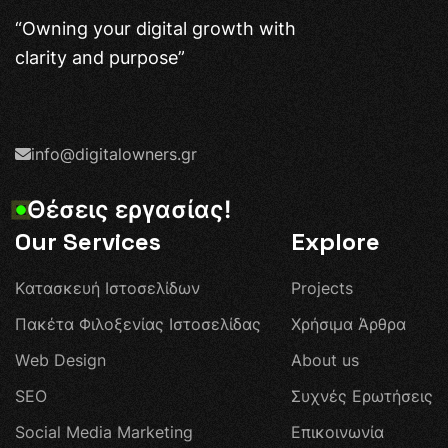
“Owning your digital growth with
clarity and purpose”
info@digitalowners.gr
Θ
έ
σ
ε
ι
ς
ε
ρ
γ
α
σ
ί
α
ς
!
Our Services
Explore
Κ
α
τ
α
σ
κ
ε
υ
ή
Ι
σ
τ
ο
σ
ε
λ
ί
δ
ω
ν
P
r
o
j
e
c
t
s
Π
α
κ
έ
τ
α
Φ
ι
λ
ο
ξ
ε
ν
ί
α
ς
Ι
σ
τ
ο
σ
ε
λ
ί
δ
α
ς
Χ
ρ
ή
σ
ι
μ
α
Ά
ρ
θ
ρ
α
W
e
b
D
e
s
i
g
n
A
b
o
u
t
u
s
S
E
O
Σ
υ
χ
ν
έ
ς
Ε
ρ
ω
τ
ή
σ
ε
ι
ς
S
o
c
i
a
l
M
e
d
i
a
M
a
r
k
e
t
i
n
g
Ε
π
ι
κ
ο
ι
ν
ω
ν
ί
α