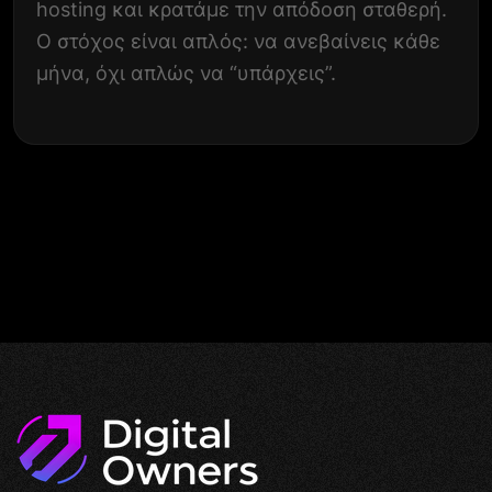
hosting και κρατάμε την απόδοση σταθερή.
Ο στόχος είναι απλός: να ανεβαίνεις κάθε
μήνα, όχι απλώς να “υπάρχεις”.