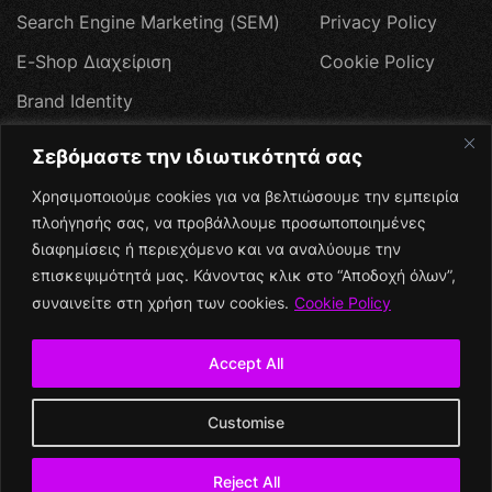
S
e
a
r
c
h
E
n
g
i
n
e
M
a
r
k
e
t
i
n
g
(
S
E
M
)
P
r
i
v
a
c
y
P
o
l
i
c
y
E
-
S
h
o
p
Δ
ι
α
χ
ε
ί
ρ
ι
σ
η
C
o
o
k
i
e
P
o
l
i
c
y
B
r
a
n
d
I
d
e
n
t
i
t
y
W
e
b
H
o
s
t
i
n
g
Σεβόμαστε την ιδιωτικότητά σας
Π
ρ
ο
σ
φ
ο
ρ
έ
ς
Χρησιμοποιούμε cookies για να βελτιώσουμε την εμπειρία
Social Media
πλοήγησής σας, να προβάλλουμε προσωποποιημένες
διαφημίσεις ή περιεχόμενο και να αναλύουμε την
επισκεψιμότητά μας. Κάνοντας κλικ στο “Αποδοχή όλων”,
συναινείτε στη χρήση των cookies.
Cookie Policy
Accept All
+
Customise
© All rights reserved
2026
| DigitalOwners.gr A sharp
digital corner built for growth and real results.
Reject All