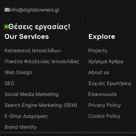
info@digitalowners.gr
Θ
έ
σ
ε
ι
ς
ε
ρ
γ
α
σ
ί
α
ς
!
Our Services
Explore
Κ
α
τ
α
σ
κ
ε
υ
ή
Ι
σ
τ
ο
σ
ε
λ
ί
δ
ω
ν
P
r
o
j
e
c
t
s
Π
α
κ
έ
τ
α
Φ
ι
λ
ο
ξ
ε
ν
ί
α
ς
Ι
σ
τ
ο
σ
ε
λ
ί
δ
α
ς
Χ
ρ
ή
σ
ι
μ
α
Ά
ρ
θ
ρ
α
W
e
b
D
e
s
i
g
n
A
b
o
u
t
u
s
S
E
O
Σ
υ
χ
ν
έ
ς
Ε
ρ
ω
τ
ή
σ
ε
ι
ς
S
o
c
i
a
l
M
e
d
i
a
M
a
r
k
e
t
i
n
g
Ε
π
ι
κ
ο
ι
ν
ω
ν
ί
α
S
e
a
r
c
h
E
n
g
i
n
e
M
a
r
k
e
t
i
n
g
(
S
E
M
)
P
r
i
v
a
c
y
P
o
l
i
c
y
E
-
S
h
o
p
Δ
ι
α
χ
ε
ί
ρ
ι
σ
η
C
o
o
k
i
e
P
o
l
i
c
y
B
r
a
n
d
I
d
e
n
t
i
t
y