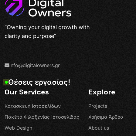
“Owning your digital growth with
clarity and purpose”
info@digitalowners.gr
Θ
έ
σ
ε
ι
ς
ε
ρ
γ
α
σ
ί
α
ς
!
Our Services
Explore
Κ
α
τ
α
σ
κ
ε
υ
ή
Ι
σ
τ
ο
σ
ε
λ
ί
δ
ω
ν
P
r
o
j
e
c
t
s
Π
α
κ
έ
τ
α
Φ
ι
λ
ο
ξ
ε
ν
ί
α
ς
Ι
σ
τ
ο
σ
ε
λ
ί
δ
α
ς
Χ
ρ
ή
σ
ι
μ
α
Ά
ρ
θ
ρ
α
W
e
b
D
e
s
i
g
n
A
b
o
u
t
u
s