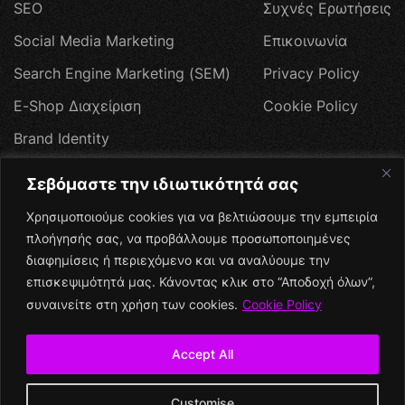
S
E
O
Σ
υ
χ
ν
έ
ς
Ε
ρ
ω
τ
ή
σ
ε
ι
ς
S
o
c
i
a
l
M
e
d
i
a
M
a
r
k
e
t
i
n
g
Ε
π
ι
κ
ο
ι
ν
ω
ν
ί
α
S
e
a
r
c
h
E
n
g
i
n
e
M
a
r
k
e
t
i
n
g
(
S
E
M
)
P
r
i
v
a
c
y
P
o
l
i
c
y
E
-
S
h
o
p
Δ
ι
α
χ
ε
ί
ρ
ι
σ
η
C
o
o
k
i
e
P
o
l
i
c
y
B
r
a
n
d
I
d
e
n
t
i
t
y
W
e
b
H
o
s
t
i
n
g
Σεβόμαστε την ιδιωτικότητά σας
Π
ρ
ο
σ
φ
ο
ρ
έ
ς
Χρησιμοποιούμε cookies για να βελτιώσουμε την εμπειρία
Social Media
πλοήγησής σας, να προβάλλουμε προσωποποιημένες
διαφημίσεις ή περιεχόμενο και να αναλύουμε την
επισκεψιμότητά μας. Κάνοντας κλικ στο “Αποδοχή όλων”,
συναινείτε στη χρήση των cookies.
Cookie Policy
Accept All
+
Customise